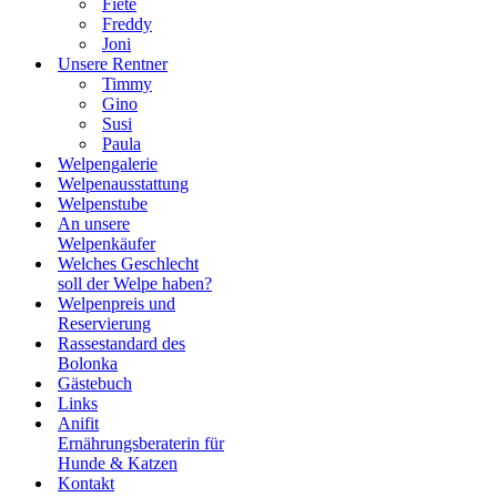
Fiete
Freddy
Joni
Unsere Rentner
Timmy
Gino
Susi
Paula
Welpengalerie
Welpenausstattung
Welpenstube
An unsere
Welpenkäufer
Welches Geschlecht
soll der Welpe haben?
Welpenpreis und
Reservierung
Rassestandard des
Bolonka
Gästebuch
Links
Anifit
Ernährungsberaterin für
Hunde & Katzen
Kontakt