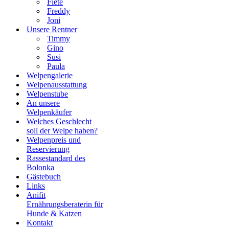
Fiete
Freddy
Joni
Unsere Rentner
Timmy
Gino
Susi
Paula
Welpengalerie
Welpenausstattung
Welpenstube
An unsere
Welpenkäufer
Welches Geschlecht
soll der Welpe haben?
Welpenpreis und
Reservierung
Rassestandard des
Bolonka
Gästebuch
Links
Anifit
Ernährungsberaterin für
Hunde & Katzen
Kontakt